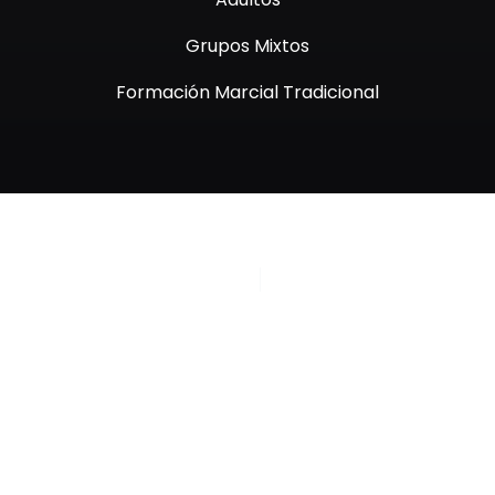
Grupos Mixtos
Formación Marcial Tradicional
Derechos Reservados © Desarrollado por Webbie
Políticas de Privacidad
Politicas de Cookies