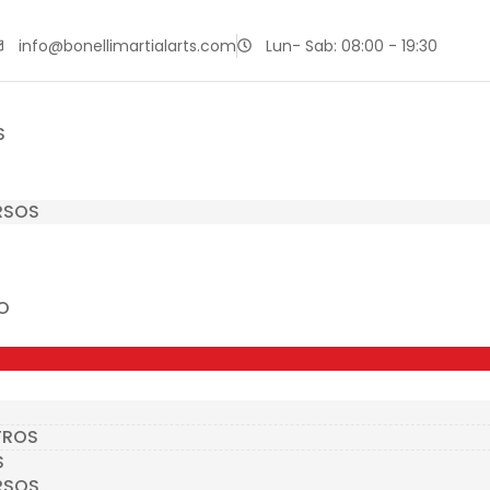
info@bonellimartialarts.com
Lun- Sab: 08:00 - 19:30
S
RSOS
O
TROS
S
RSOS