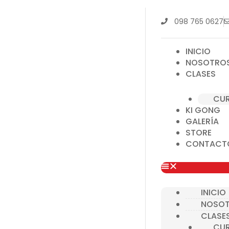
Ir
al
098 765 0627
contenido
INICIO
NOSOTRO
CLASES
CU
KI GONG
GALERÍA
STORE
CONTACT
INICIO
NOSO
CLASE
CU