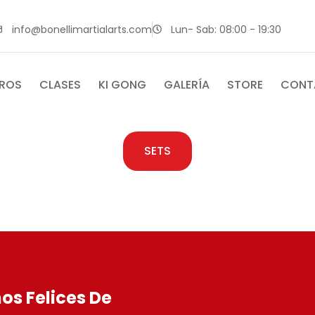
info@bonellimartialarts.com
Lun- Sab: 08:00 - 19:30
ROS
CLASES
KI GONG
GALERÍA
STORE
CONT
SETS
os Felices De