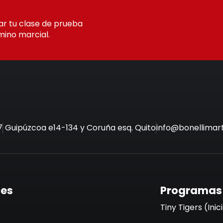
ar tu clase de prueba
amino marcial.
7
Guipúzcoa e14-134 y Coruña esq. Quito
info@bonellimart
ces
Programas
Tiny Tigers (Inic