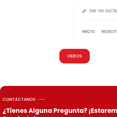
Ir
al
098 765 0627
contenido
INICIO
NOSOT
VIDEOS
CONTÁCTANOS
¿Tienes Alguna Pregunta? ¡Estarem